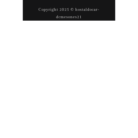
Copyright 2025 © hostaldocar-
dcmesones21