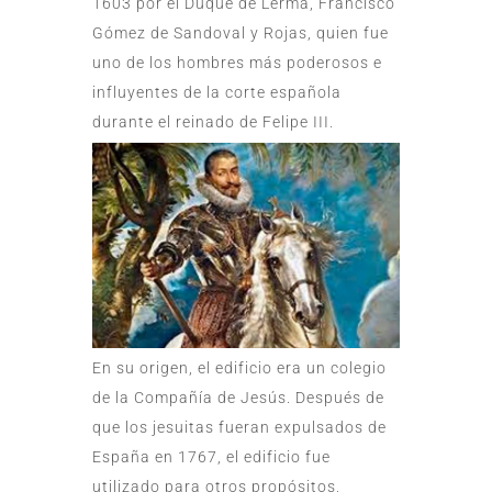
1603 por el Duque de Lerma, Francisco
Gómez de Sandoval y Rojas, quien fue
uno de los hombres más poderosos e
influyentes de la corte española
durante el reinado de Felipe III.
En su origen, el edificio era un colegio
de la Compañía de Jesús. Después de
que los jesuitas fueran expulsados de
España en 1767, el edificio fue
utilizado para otros propósitos,