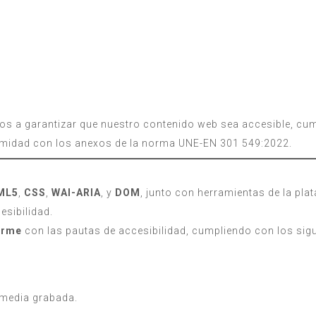
 a garantizar que nuestro contenido web sea accesible, cump
formidad con los anexos de la norma UNE-EN 301 549:2022.
ML5
,
CSS
,
WAI-ARIA
, y
DOM
, junto con herramientas de la pl
esibilidad.
orme
con las pautas de accesibilidad, cumpliendo con los sigu
imedia grabada.