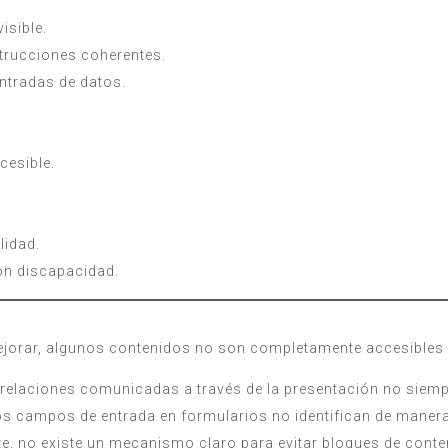
isible.
strucciones coherentes.
entradas de datos.
cesible.
lidad.
on discapacidad.
rar, algunos contenidos no son completamente accesibles de
as relaciones comunicadas a través de la presentación no siem
os campos de entrada en formularios no identifican de maner
e, no existe un mecanismo claro para evitar bloques de conten