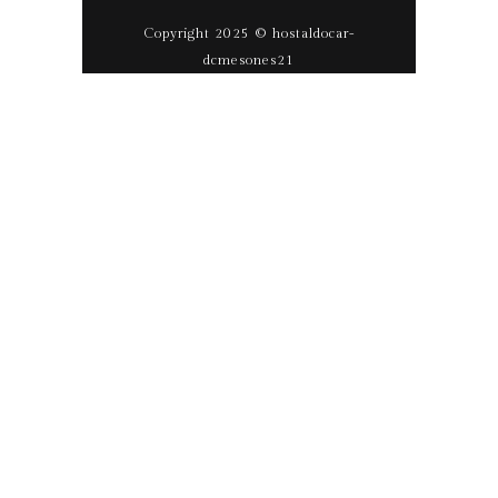
Copyright 2025 © hostaldocar-
dcmesones21